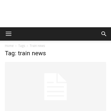
Home
Tags
Train news
Tag: train news