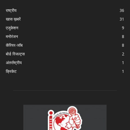
राष्ट्रीय
36
खास ख़बरें
31
एजुकेशन
9
मनोरंजन
8
कॅरियर-जॉब
8
बोर्ड रिजल्ट्स
2
अंतर्राष्ट्रीय
1
क्रिकेट
1