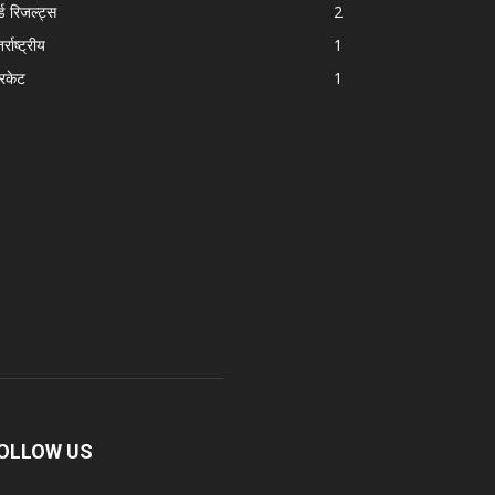
्ड रिजल्ट्स
2
र्राष्ट्रीय
1
रिकेट
1
OLLOW US