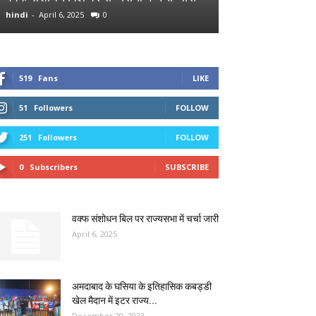
hindi
-
April 6, 2025
0
hindi
-
December 29
519
Fans
LIKE
51
Followers
FOLLOW
251
Followers
FOLLOW
0
Subscribers
SUBSCRIBE
वक्फ संशोधन बिल पर राज्यसभा में चर्चा जारी
April 6, 2025
अमदाबाद के घसिया के इतिहासिक कबड्डी
खेल मैदान में इटर राज्य...
December 29, 2023