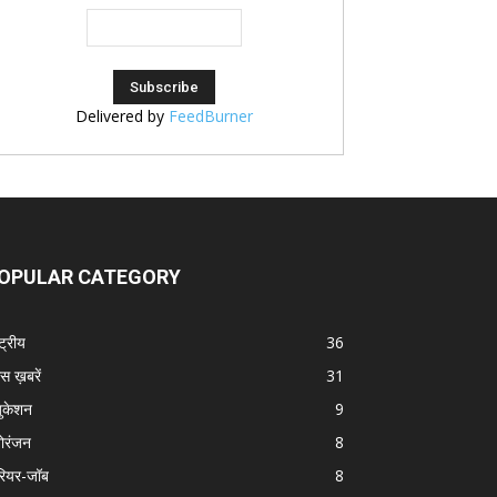
Delivered by
FeedBurner
OPULAR CATEGORY
्ट्रीय
36
स ख़बरें
31
ुकेशन
9
ोरंजन
8
रियर-जॉब
8