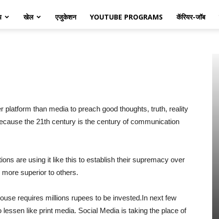
य
खेल
एजुकेशन
YOUTUBE PROGRAMS
कॅरियर-जॉब
r platform than media to preach good thoughts, truth, reality
because the 21th century is the century of communication
s are using it like this to establish their supremacy over
e more superior to others.
 house requires millions rupees to be invested.In next few
o lessen like print media. Social Media is taking the place of