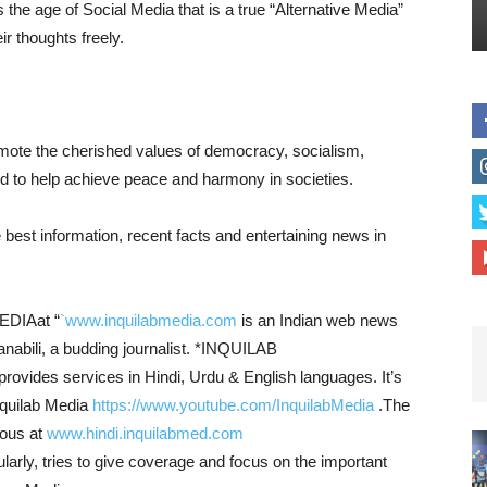
he age of Social Media that is a true “Alternative Media”
r thoughts freely.
ote the cherished values ​​of democracy, socialism,
nd to help achieve peace and harmony in societies.
 best information, recent facts and entertaining news in
EDIAat “
`www.inquilabmedia.com
is an Indian web news
abili, a budding journalist. *INQUILAB
provides services in Hindi, Urdu & English languages. It’s
nquilab Media
https://www.youtube.com/InquilabMedia
.The
mous at
www.hindi.inquilabmed.com
ularly, tries to give coverage and focus on the important