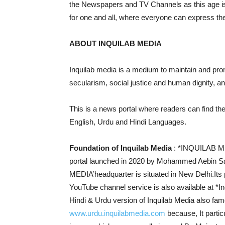
the Newspapers and TV Channels as this age is t
for one and all, where everyone can express thei
ABOUT INQUILAB MEDIA
Inquilab media is a medium to maintain and prom
secularism, social justice and human dignity, a
This is a news portal where readers can find the
English, Urdu and Hindi Languages.
Foundation of Inquilab Media
: *INQUILAB M
portal launched in 2020 by Mohammed Aebin San
MEDIA’headquarter is situated in New Delhi.Its 
YouTube channel service is also available at *I
Hindi & Urdu version of Inquilab Media also fa
www.urdu.inquilabmedia.com
because, It partic