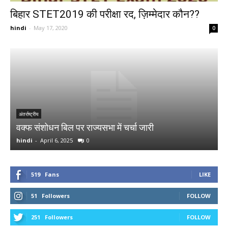
बिहार STET2019 की परीक्षा रद, ज़िम्मेदार कौन??
hindi
-
May 17, 2020
0
र
अ
अंतर्राष्ट्रीय
वक्फ संशोधन बिल पर राज्यसभा में चर्चा जारी
र
hindi
-
April 6, 2025
0
h
519
Fans
LIKE
51
Followers
FOLLOW
251
Followers
FOLLOW