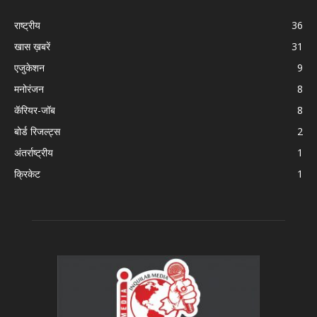
राष्ट्रीय
36
खास ख़बरें
31
एजुकेशन
9
मनोरंजन
8
कॅरियर-जॉब
8
बोर्ड रिजल्ट्स
2
अंतर्राष्ट्रीय
1
क्रिकेट
1