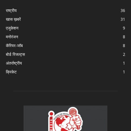
राष्ट्रीय
36
खास ख़बरें
31
एजुकेशन
9
मनोरंजन
8
कॅरियर-जॉब
8
बोर्ड रिजल्ट्स
2
अंतर्राष्ट्रीय
1
क्रिकेट
1