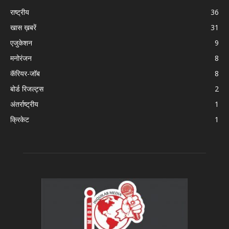
राष्ट्रीय
36
खास ख़बरें
31
एजुकेशन
9
मनोरंजन
8
कॅरियर-जॉब
8
बोर्ड रिजल्ट्स
2
अंतर्राष्ट्रीय
1
क्रिकेट
1