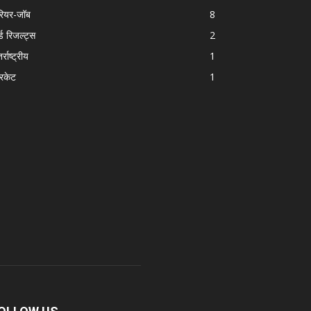
रियर-जॉब
8
्ड रिजल्ट्स
2
र्राष्ट्रीय
1
रिकेट
1