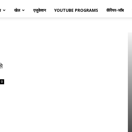
य
खेल
एजुकेशन
YOUTUBE PROGRAMS
कॅरियर-जॉब
से
0